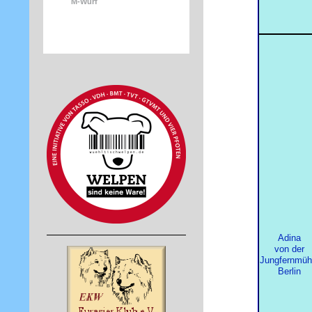
M-Wurf
Adina
von der
Jungfernmüh
Berlin