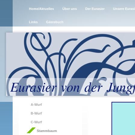
Home/Aktuelles
Über uns
Der Eurasier
Unsere Eurasi
Links
Gästebuch
Eurasier von der Jung
A-Wurf
B-Wurf
C-Wurf
Stammbaum