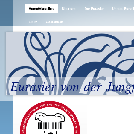
Home/Aktuelles
Über uns
Der Eurasier
Unsere Eurasi
Links
Gästebuch
Eurasier von der Jung