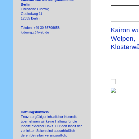
Berlin
Christiane Ludewig
Gockelweg 11
12355 Berlin
Telefon: +49 30 66706658
Kairon w
ludewig.c@web.de
Welp
Klosterw
Haftungshinweis
:
Trotz sorgfältiger inhaltlicher Kontrolle
übernehmen wir keine Haftung für die
Inhalte externer Links. Für den Inhalt der
verlinkten Seiten sind ausschließlich
deren Betreiber verantwortlich.