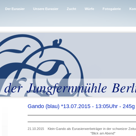
Der Eurasier
Unsere Eurasier
Zucht
Würfe
Fotogalerie
Kon
 der Jungfernmühle Berl
Gando (blau) *13.07.2015 - 13:05Uhr - 245g
21.10.2015 Klein-Gando als Eurasierwerbeträger in der schweizer Zeit
"Blick am Abend"