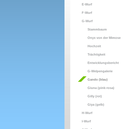
E-Wurf
F-Wurf
G-Wurf
Stammbaum
Onyx von der Mimose
Hochzeit
Trächtigkeit
Entwicklungsbericht
G-Welpengalerie
Gando (blau)
Giuna (pink-rosa)
Gilly (rot)
Giya (gelb)
H-Wurf
I-Wurf