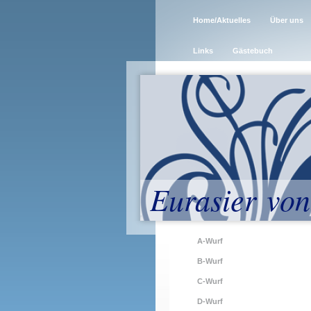
Home/Aktuelles
Über uns
Links
Gästebuch
Eurasier von
A-Wurf
B-Wurf
C-Wurf
D-Wurf