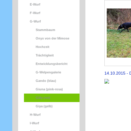
E-Wurf
F-Wurf
G-Wurf
Stammbaum
Onyx von der Mimose
Hochzeit
Trächtigkeit
Entwicklungsbericht
G-Welpengalerie
14.10.2015 - D
Gando (blau)
Giuna (pink-rosa)
Gilly (rot)
Giya (gelb)
H-Wurf
I-Wurf