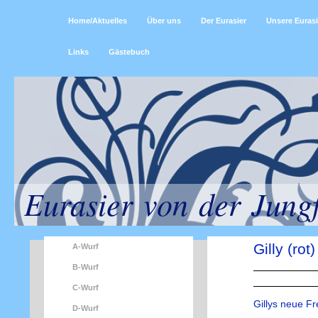
Home/Aktuelles
Über uns
Der Eurasier
Unsere Eurasi
Links
Gästebuch
Eurasier von der Jung
Gilly (ro
A-Wurf
B-Wurf
C-Wurf
Gillys neue F
D-Wurf