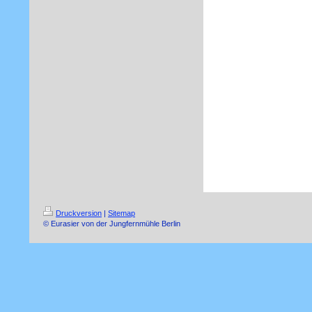
Druckversion
|
Sitemap
© Eurasier von der Jungfernmühle Berlin