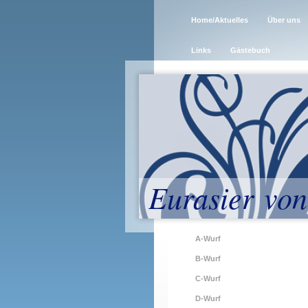
Home/Aktuelles
Über uns
Links
Gästebuch
Eurasier von
A-Wurf
B-Wurf
C-Wurf
D-Wurf