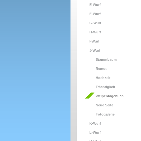
E-Wurf
F-Wurf
G-Wurf
H-Wurf
I-Wurf
J-Wurf
Stammbaum
Remus
Hochzeit
Trächtigkeit
Welpentagebuch
Neue Seite
Fotogalerie
K-Wurf
L-Wurf