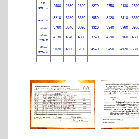
3.12.
2500
2630
2690
2270
2750
2430
251
5 Wo. alt
10.12.
3210
3180
3330
2850
3420
3110
333
6 Wo. alt
3760
3640
3890
3320
3940
3560
395
14.12.
17.12.
4130
4040
4300
3740
4290
3960
438
7 Wo. alt
24.12.
5020
4860
5150
4540
5450
4920
531
8 Wo. alt