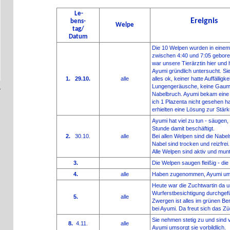
Le-
Ereignis
bens-
Welpe
tag/
Datum
Die 10 Welpen wurden in eine
zwischen 4:40 und 7:05 gebor
war unsere Tierärztin hier und 
Ayumi gründlich untersucht. Sie
1. 29.10.
alle
alles ok, keiner hatte Auffälligk
Lungengeräusche, keine Gaume
Nabelbruch. Ayumi bekam eine O
ich 1 Plazenta nicht gesehen h
erhielten eine Lösung zur Stä
Ayumi hat viel zu tun - säugen, 
Stunde damit beschäftigt.
2.
30.10.
alle
Bei allen Welpen sind die Nabel
Nabel sind trocken und reizfrei.
Alle Welpen sind aktiv und munt
3.
Die Welpen saugen fleißig - die
4.
alle
Haben zugenommen, Ayumi umso
Heute war die Zuchtwartin da u
Wurferstbesichtigung durchgefü
5.
alle
Zwergen ist alles im grünen Be
bei Ayumi. Da freut sich das Zü
Sie nehmen stetig zu und sind vi
8.
4.11.
alle
Ayumi umsorgt sie vorbildlich.