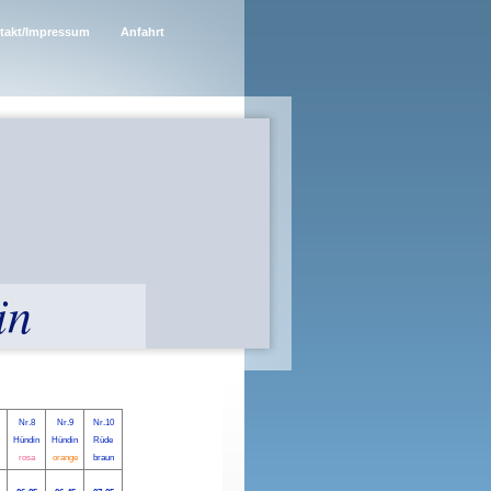
takt/Impressum
Anfahrt
in
Nr.8
Nr.9
Nr.10
Hündin
Hündin
Rüde
rosa
orange
braun