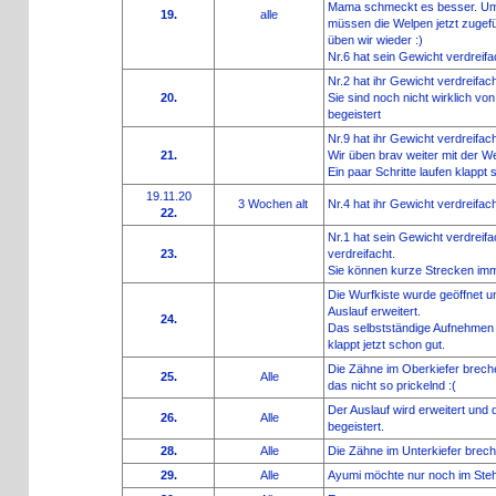
Mama schmeckt es besser. Um 
19.
alle
müssen die Welpen jetzt zugef
üben wir wieder :)
Nr.6 hat sein Gewicht verdreifa
Nr.2 hat ihr Gewicht verdreifac
20.
Sie sind noch nicht wirklich vo
begeistert
Nr.9 hat ihr Gewicht verdreifac
21.
Wir üben brav weiter mit der W
Ein paar Schritte laufen klappt 
19.11.20
3 Wochen alt
Nr.4 hat ihr Gewicht verdreifac
22.
Nr.1 hat sein Gewicht verdreifa
23.
verdreifacht.
Sie können kurze Strecken imm
Die Wurfkiste wurde geöffnet u
Auslauf erweitert.
24.
Das selbstständige Aufnehmen 
klappt jetzt schon gut.
Die Zähne im Oberkiefer breche
25.
Alle
das nicht so prickelnd :(
Der Auslauf wird erweitert und 
26.
Alle
begeistert.
28.
Alle
Die Zähne im Unterkiefer brec
29.
Alle
Ayumi möchte nur noch im Ste