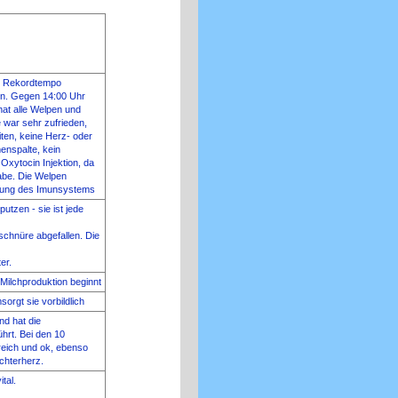
m Rekordtempo
en. Gegen 14:00 Uhr
hat alle Welpen und
 war sehr zufrieden,
eiten, keine Herz- oder
nspalte, kein
xytocin Injektion, da
abe. Die Welpen
rkung des Imunsystems
putzen - sie ist jede
schnüre abgefallen. Die
er.
 Milchproduktion beginnt
rgt sie vorbildlich
nd hat die
hrt. Bei den 10
reich und ok, ebenso
chterherz.
tal.