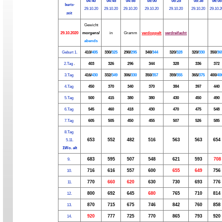
04:40
04:45
04:55
05:00
05:25
05:38
06:05
burts-
29.10.20
29.10.20
29.10.20
29.10.20
29.10.20
29.10.20
29.10.2
zeit
Gewicht
29.10.2020
morgens/
in
Gramm
verdoppelt
verdreifacht
abends
Geburt 1.
410/
405
330/
325
290/
295
340/
344
320/
328
320/
330
350/
36
2.
Tag
.
403
326
296
344
328
336
372
3.
​Tag
416/
430
332/
349
306/
330
350/
357
359/
355
365/
375
400/
40
4.
​Tag
450
370
340
370
384
397
440
5.
​Tag
500
415
380
380
430
450
490
6.
​Tag
545
460
418
430
470
475
548
7.
​Tag
605
505
450
455
507
526
585
8.
​Tag
653
552
482
516
563
563
654
5.11.
1Wo. alt
683
595
507
548
621
593
708
9.
​
716
616
557
600
655
649
756
10.
770
660
620
630
730
693
776
11.
800
692
645
680
765
710
814
12.
870
715
675
746
842
760
858
13.
920
777
725
770
865
793
920
14.