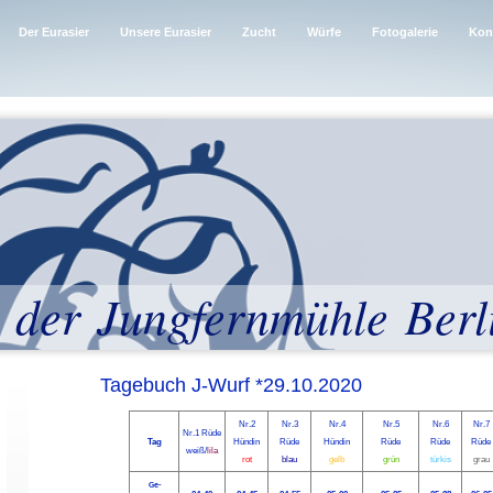
Der Eurasier
Unsere Eurasier
Zucht
Würfe
Fotogalerie
Kon
 der Jungfernmühle Berl
Tagebuch J-Wurf *29.10.2020
Nr.2
Nr.3
Nr.4
Nr.5
Nr.6
Nr.7
Nr.1 Rüde
Tag
Hündin
Rüde
Hündin
Rüde
Rüde
Rüde
weiß/
lila
rot
blau
gelb
grün
türkis
grau
Ge-