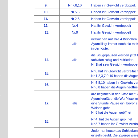
9.
Nr.7,8,10
Haben ihr Gewicht verdoppelt
10.
Nr.5,6
Haben ihr Gewicht verdoppelt
11.
Nr.2,3
Haben ihr Gewicht verdoppelt
12.
Nr.4
Hat ihr Gewicht verdoppelt
13.
Nr.9
Hat ihr Gewicht verdoppelt
versuchen auf ihre 4 Beinche
alle
Ayumi liegt immer noch die mei
in der Kiste.
die Säugepausen werden jetzt 
14.
alle
schlafen ruhig und zufrieden.
Nr.1hat sein Gewicht verdoppe
Nr.8
hat ihr Gewicht verdreifac
15.
Nr.1,2,3,7,9,10 haben die Augen
Nr.5,8,10 haben ihr Gewicht ver
16.
Nr.6,8 haben die Augen geöffne
alle beginnen in der Kiste mit 
Ayumi verlässt die Wurfkiste im
17.
alle
eine Stunde Pause ein, bevor s
Welpen geht.
Nr.5 hat die Augen geöffnet
Nr.4
hat die Augen geöffnet
18.
Nr.3,7 haben ihr Gewicht verdre
Jeder hat heute das Schlecke
einzeln geübt. Die Zwerge waren