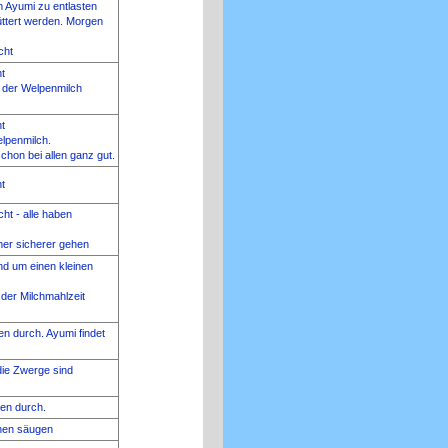
Ayumi zu entlasten
üttert werden. Morgen
cht
ht
n der Welpenmilch
ht
elpenmilch.
schon bei allen ganz gut.
ht
cht - alle haben
er sicherer gehen
nd um einen kleinen
der Milchmahlzeit
n durch. Ayumi findet
die Zwerge sind
hen durch.
hen säugen