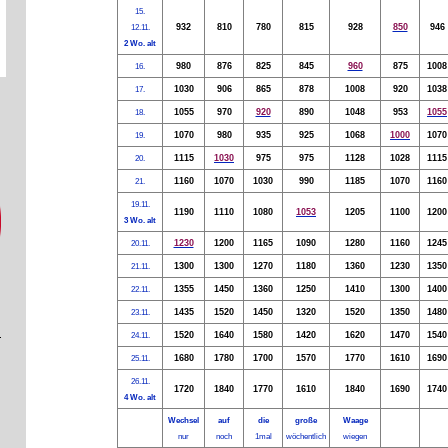
15.
932
810
780
815
928
850
946
12.11.
2 Wo. alt
980
876
825
845
960
875
1008
16.
1030
906
865
878
1008
920
1038
17.
1055
970
920
890
1048
953
1055
18.
1070
980
935
925
1068
1000
1070
19.
1115
1030
975
975
1128
1028
1115
20.
1160
1070
1030
990
1185
1070
1160
21.
19.11.
1190
1110
1080
1053
1205
1100
1200
3 Wo. alt
1230
1200
1165
1090
1280
1160
1245
20.11.
1300
1300
1270
1180
1360
1230
1350
21.11.
1355
1450
1360
1250
1410
1300
1400
22.11.
1435
1520
1450
1320
1520
1350
1480
23.11.
1520
1640
1580
1420
1620
1470
1540
24.11.
1680
1780
1700
1570
1770
1610
1690
25.11.
26.11.
1720
1840
1770
1610
1840
1690
1740
4 Wo. alt
Wechsel
auf
die
große
Waage
nur
noch
1mal
wöchentlich
wiegen