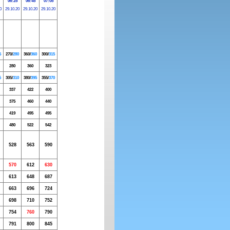
06:25
06:45
07:05
0
29.10.20
29.10.20
29.10.20
5
270/
280
360/
360
300/
315
280
360
323
6
305/
310
380/
395
355/
370
337
422
400
375
460
440
419
495
495
480
522
542
528
563
590
570
612
630
613
648
687
663
696
724
698
710
752
754
760
790
791
800
845