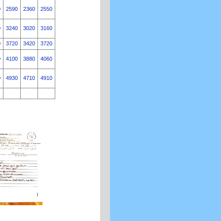
0
2590
2360
2550
0
3240
3020
3160
0
3720
3420
3720
0
4100
3880
4060
0
4930
4710
4910