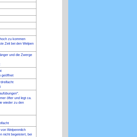
n hoch zu kommen
ste Zeit bei den Welpen
länger und die Zwerge
t
ht
 geöffnet
dreifacht
t
"Laufübungen".
mer öfter und legt ca.
ie wieder zu den
ifacht
n von Welpenmilch
 nicht begeistert, bei