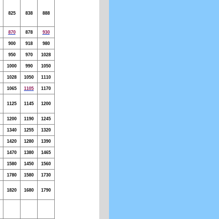
825
838
888
870
878
930
900
918
980
950
970
1028
1000
990
1050
1028
1050
1110
1065
1105
1170
1125
1145
1200
1200
1190
1245
1340
1255
1320
1420
1280
1390
1470
1380
1465
1580
1450
1560
1780
1580
1730
1820
1680
1790