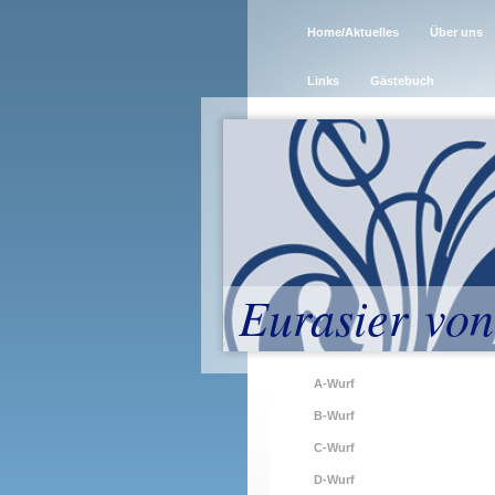
Home/Aktuelles
Über uns
Links
Gästebuch
Eurasier von
A-Wurf
B-Wurf
C-Wurf
D-Wurf