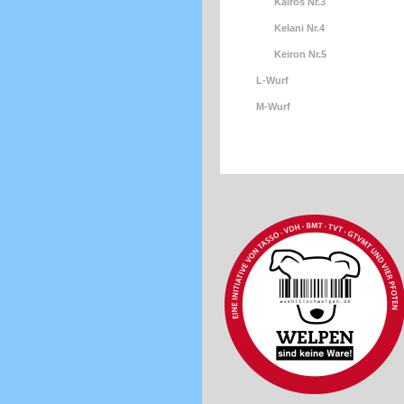
Kairos Nr.3
Kelani Nr.4
Keiron Nr.5
L-Wurf
M-Wurf