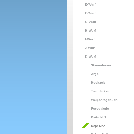
E-Wurf
F-Wurf
G-Wurf
H-Wurf
I-Wurf
J-Wurf
K-Wurf
Stammbaum
Argo
Hochzeit
Trächtigkeit
Welpentagebuch
Fotogalerie
Kaito Nr.1
Kajo Nr.2