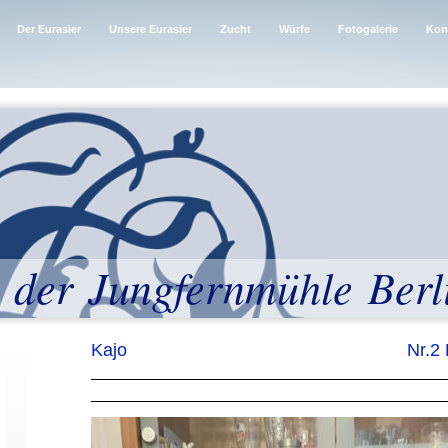
Der Eurasier
Unsere Eurasier
Zucht
Würfe
Fotogalerie
Kon
 der Jungfernmühle Berl
Kajo Nr.2 Rüde *11