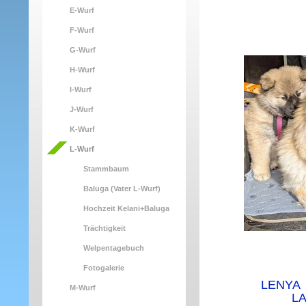
E-Wurf
F-Wurf
G-Wurf
H-Wurf
I-Wurf
J-Wurf
K-Wurf
L-Wurf
Stammbaum
Baluga (Vater L-Wurf)
Hochzeit Kelani+Baluga
Trächtigkeit
Welpentagebuch
Fotogalerie
LENYA
M-Wurf
LAN