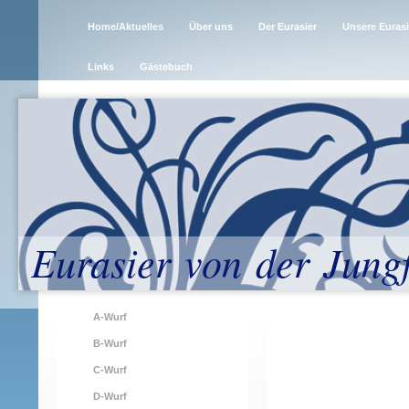
Home/Aktuelles
Über uns
Der Eurasier
Unsere Eurasi
Links
Gästebuch
Eurasier von der Jung
A-Wurf
B-Wurf
C-Wurf
D-Wurf