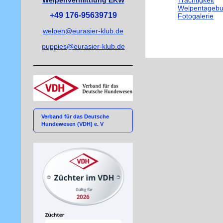
Welpenvermittlung EKW
Trächtigkeit
Welpentageb
+49 176-95639719
Fotogalerie
welpen@eurasier-klub.de
puppies@eurasier-klub.de
Verband für das Deutsche
Hundewesen (VDH) e. V