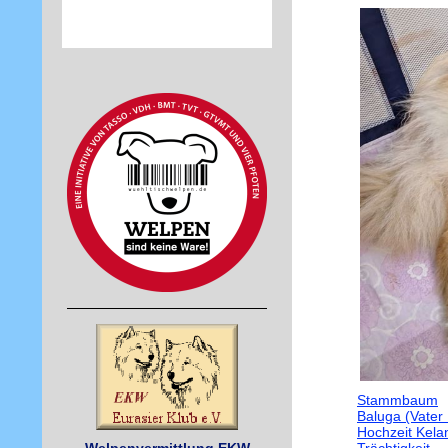
Stammbaum
Baluga (Vater
Hochzeit Kela