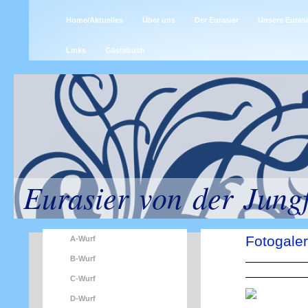
Home/Aktuelles
Über uns
Der Eurasier
Unsere Eurasi
Links
Gästebuch
Eurasier von der Jung
Fotogaler
A-Wurf
B-Wurf
C-Wurf
D-Wurf