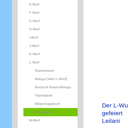
E-Wurf
F-Wurf
G-Wurf
H-Wurf
I-Wurf
J-Wurf
K-Wurf
L-Wurf
Stammbaum
Baluga (Vater L-Wurf)
Hochzeit Kelani+Baluga
Trächtigkeit
Welpentagebuch
Der L-Wur
gefeier
Fotogalerie
Leilani
M-Wurf