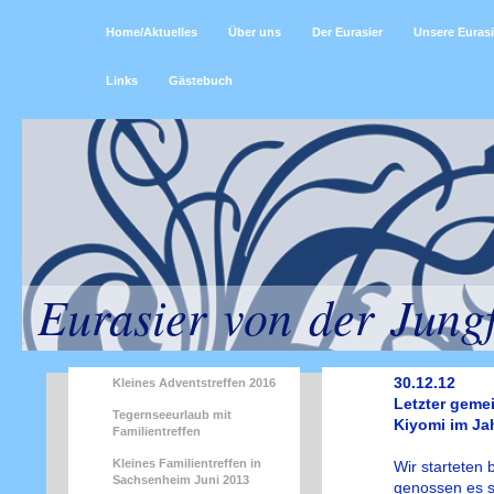
Home/Aktuelles
Über uns
Der Eurasier
Unsere Eurasi
Links
Gästebuch
Eurasier von der Jung
30.12.12
Kleines Adventstreffen 2016
Letzter gemei
Tegernseeurlaub mit
Kiyomi im Ja
Familientreffen
Kleines Familientreffen in
Wir starteten 
Sachsenheim Juni 2013
genossen es s