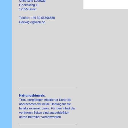
Christiane Ludewig
Gockelweg 11
12355 Berlin
Telefon: +49 30 66706658
ludewig.c@web.de
Haftungshinweis
:
Trotz sorgfältiger inhaltlicher Kontrolle
übernehmen wir keine Haftung für die
Inhalte externer Links. Für den Inhalt der
verlinkten Seiten sind ausschließlich
deren Betreiber verantwortlich.